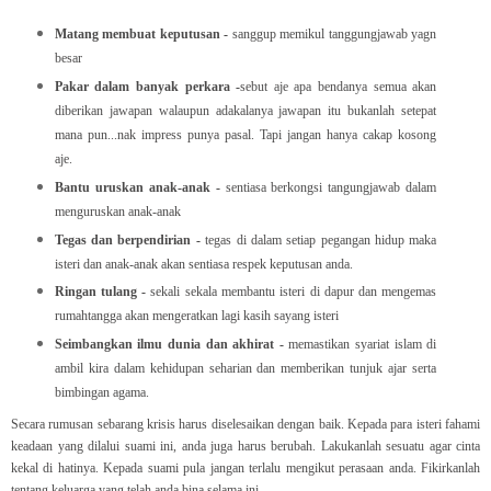
Matang membuat keputusan -
sanggup memikul tanggungjawab yagn
besar
Pakar dalam banyak perkara -
sebut aje apa bendanya semua akan
diberikan jawapan walaupun adakalanya jawapan itu bukanlah setepat
mana pun...nak impress punya pasal. Tapi jangan hanya cakap kosong
aje.
Bantu uruskan anak-anak -
sentiasa berkongsi tangungjawab dalam
menguruskan anak-anak
Tegas dan berpendirian -
tegas di dalam setiap pegangan hidup maka
isteri dan anak-anak akan sentiasa respek keputusan anda.
Ringan tulang -
sekali sekala membantu isteri di dapur dan mengemas
rumahtangga akan mengeratkan lagi kasih sayang isteri
Seimbangkan ilmu dunia dan akhirat -
memastikan syariat islam di
ambil kira dalam kehidupan seharian dan memberikan tunjuk ajar serta
bimbingan agama.
Secara rumusan sebarang krisis harus diselesaikan dengan baik. Kepada para isteri fahami
keadaan yang dilalui suami ini, anda juga harus berubah. Lakukanlah sesuatu agar cinta
kekal di hatinya. Kepada suami pula jangan terlalu mengikut perasaan anda. Fikirkanlah
tentang keluarga yang telah anda bina selama ini.